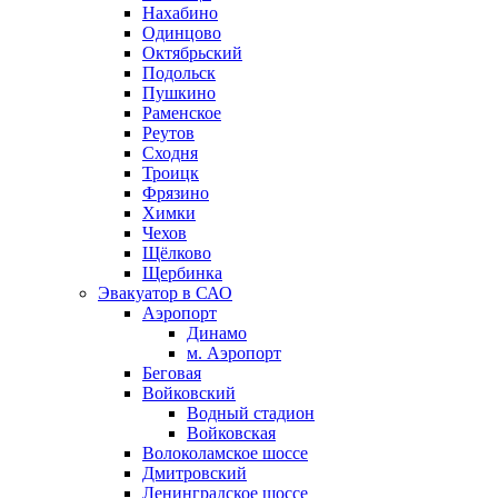
Нахабино
Одинцово
Октябрьский
Подольск
Пушкино
Раменское
Реутов
Сходня
Троицк
Фрязино
Химки
Чехов
Щёлково
Щербинка
Эвакуатор в САО
Аэропорт
Динамо
м. Аэропорт
Беговая
Войковский
Водный стадион
Войковская
Волоколамское шоссе
Дмитровский
Ленинградское шоссе