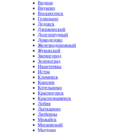
Видное
Внуково
Воскресенск
Голицыно
Дедовск
Дзержинский
Долгопрудный
Домодедово
Железнодорожный
Жуковский
Звенигород
Зеленоград
Ивантеевка
Истра
Климовск
Королев
Котельники
Красногорск
Краснознаменск
Лобня
Лыткарино
Люберцы
Можайск
Московский
Мытищи