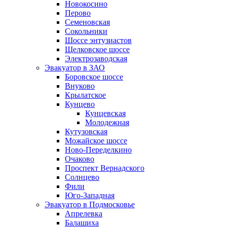
Новокосино
Перово
Семеновская
Сокольники
Шоссе энтузиастов
Щелковское шоссе
Электрозаводская
Эвакуатор в ЗАО
Боровское шоссе
Внуково
Крылатское
Кунцево
Кунцевская
Молодежная
Кутузовская
Можайское шоссе
Ново-Переделкино
Очаково
Проспект Вернадского
Солнцево
Фили
Юго-Западная
Эвакуатор в Подмосковье
Апрелевка
Балашиха