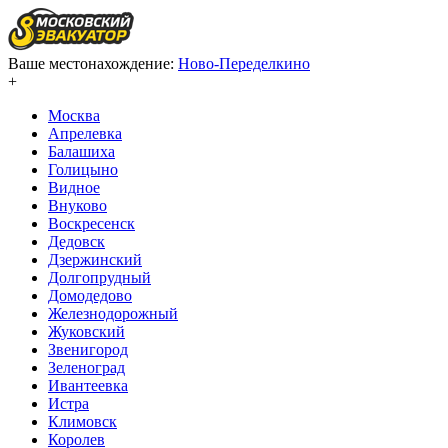
Ваше местонахождение:
Ново-Переделкино
+
Москва
Апрелевка
Балашиха
Голицыно
Видное
Внуково
Воскресенск
Дедовск
Дзержинский
Долгопрудный
Домодедово
Железнодорожный
Жуковский
Звенигород
Зеленоград
Ивантеевка
Истра
Климовск
Королев