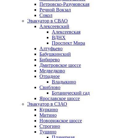
Петровско-Разумовская
Речной Вокзал
Сокол
Эвакуатор в СВАО
Алексеевский
Алексеевская
ВДНХ
Проспект Мира
Алтуфьево
Бабушкинский
Бибирево
Дмитровское шоссе
Медведково
Отрадное
Владыкино
Свиблово
Ботанический сад
Ярославское шоссе
Эвакуатор в СЗАО
Куркино
Митино
Новорижское шоссе
Строгино
Тушино
Планерная