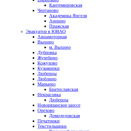
Кантемировская
Чертаново
Академика Янгеля
Аннино
Пражская
Эвакуатор в ЮВАО
Авиамоторная
Выхино
м. Выхино
Дубровка
Жулебино
Кожухово
Кузьминки
Люберцы
Люблино
Марьино
Братиславская
Некрасовка
Люберцы
Новорязанское шоссе
Орехово
Домодедовская
Печатники
Текстильщики