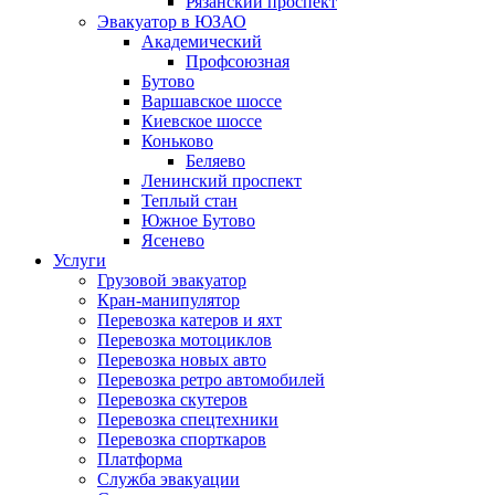
Рязанский проспект
Эвакуатор в ЮЗАО
Академический
Профсоюзная
Бутово
Варшавское шоссе
Киевское шоссе
Коньково
Беляево
Ленинский проспект
Теплый стан
Южное Бутово
Ясенево
Услуги
Грузовой эвакуатор
Кран-манипулятор
Перевозка катеров и яхт
Перевозка мотоциклов
Перевозка новых авто
Перевозка ретро автомобилей
Перевозка скутеров
Перевозка спецтехники
Перевозка спорткаров
Платформа
Служба эвакуации