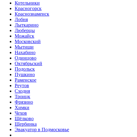
Котельники
Красногорск
Краснознаменск
Лобня
Лыткарино
Люберцы
Можайск
Московский
Мытищи
Нахабино
Одинцово
Октябрьский
Подольск
Пушкино
Раменское
Реутов
Сходня
Троицк
Фрязино
Химки
Чехов
Щёлково
Щербинка
Эвакуатор в Подмосковье