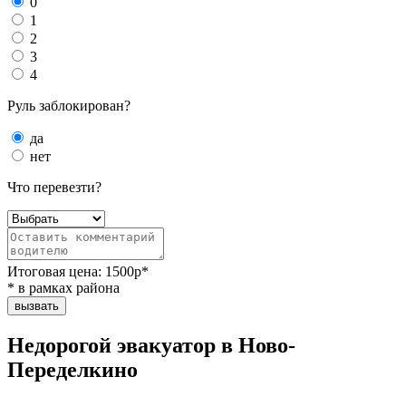
0
1
2
3
4
Руль заблокирован?
да
нет
Что перевезти?
Итоговая цена:
1500
р*
* в рамках района
вызвать
Недорогой эвакуатор в Ново-
Переделкино