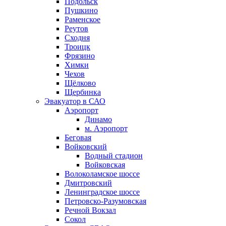
Подольск
Пушкино
Раменское
Реутов
Сходня
Троицк
Фрязино
Химки
Чехов
Щёлково
Щербинка
Эвакуатор в САО
Аэропорт
Динамо
м. Аэропорт
Беговая
Войковский
Водный стадион
Войковская
Волоколамское шоссе
Дмитровский
Ленинградское шоссе
Петровско-Разумовская
Речной Вокзал
Сокол