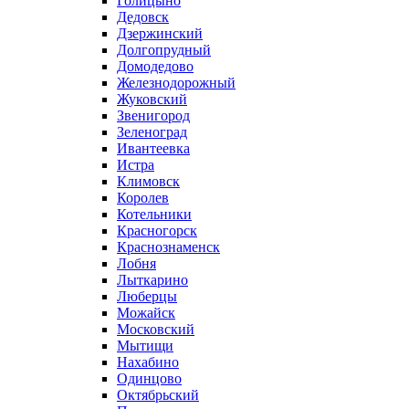
Голицыно
Дедовск
Дзержинский
Долгопрудный
Домодедово
Железнодорожный
Жуковский
Звенигород
Зеленоград
Ивантеевка
Истра
Климовск
Королев
Котельники
Красногорск
Краснознаменск
Лобня
Лыткарино
Люберцы
Можайск
Московский
Мытищи
Нахабино
Одинцово
Октябрьский