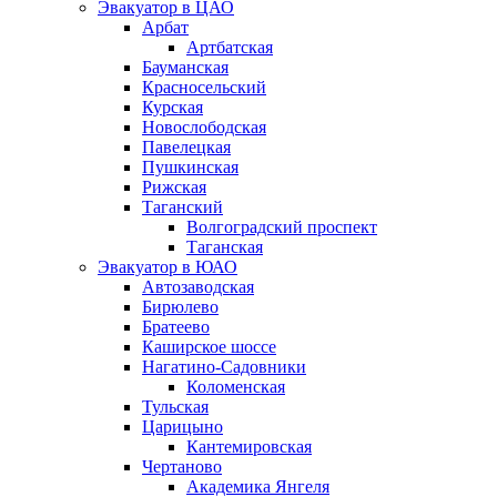
Эвакуатор в ЦАО
Арбат
Артбатская
Бауманская
Красносельский
Курская
Новослободская
Павелецкая
Пушкинская
Рижская
Таганский
Волгоградский проспект
Таганская
Эвакуатор в ЮАО
Автозаводская
Бирюлево
Братеево
Каширское шоссе
Нагатино-Садовники
Коломенская
Тульская
Царицыно
Кантемировская
Чертаново
Академика Янгеля