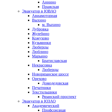
Аннино
Пражская
Эвакуатор в ЮВАО
Авиамоторная
Выхино
м. Выхино
Дубровка
Жулебино
Кожухово
Кузьминки
Люберцы
Люблино
Марьино
Братиславская
Некрасовка
Люберцы
Новорязанское шоссе
Орехово
Домодедовская
Печатники
Текстильщики
Рязанский проспект
Эвакуатор в ЮЗАО
Академический
Профсоюзная