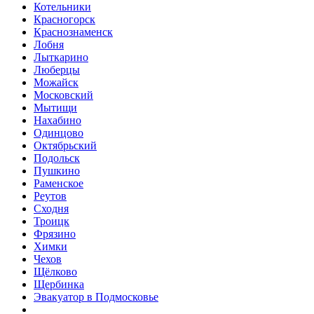
Котельники
Красногорск
Краснознаменск
Лобня
Лыткарино
Люберцы
Можайск
Московский
Мытищи
Нахабино
Одинцово
Октябрьский
Подольск
Пушкино
Раменское
Реутов
Сходня
Троицк
Фрязино
Химки
Чехов
Щёлково
Щербинка
Эвакуатор в Подмосковье