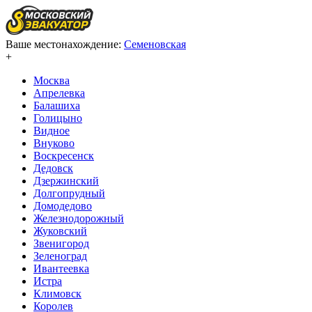
Ваше местонахождение:
Семеновская
+
Москва
Апрелевка
Балашиха
Голицыно
Видное
Внуково
Воскресенск
Дедовск
Дзержинский
Долгопрудный
Домодедово
Железнодорожный
Жуковский
Звенигород
Зеленоград
Ивантеевка
Истра
Климовск
Королев