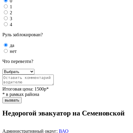
0
1
2
3
4
Руль заблокирован?
да
нет
Что перевезти?
Итоговая цена:
1500
р*
* в рамках района
вызвать
Недорогой эвакуатор на Семеновской
Административный округ:
ВАО