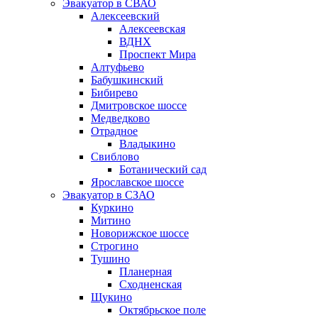
Эвакуатор в СВАО
Алексеевский
Алексеевская
ВДНХ
Проспект Мира
Алтуфьево
Бабушкинский
Бибирево
Дмитровское шоссе
Медведково
Отрадное
Владыкино
Свиблово
Ботанический сад
Ярославское шоссе
Эвакуатор в СЗАО
Куркино
Митино
Новорижское шоссе
Строгино
Тушино
Планерная
Сходненская
Щукино
Октябрьское поле