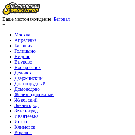
Ваше местонахождение:
Беговая
+
Москва
Апрелевка
Балашиха
Голицыно
Видное
Внуково
Воскресенск
Дедовск
Дзержинский
Долгопрудный
Домодедово
Железнодорожный
Жуковский
Звенигород
Зеленоград
Ивантеевка
Истра
Климовск
Королев