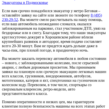
Эвакуаторы в Подмосковье
Если вам срочно понадобился эвакуатор у метро Беговая –
оставляйте заявку на сайте или звоните по телефону
8 (495)
230-29-52
. Вы можете смело рассчитывать на нашу помощь,
если ваш автомобиль неожиданно сломался, оказался
заблокированным на парковке, стал участником ДТП, увяз на
бездорожье или в снегу. Благодаря тому, что наши эвакуаторы
круглосуточно дежурят в Хорошевском районе вблизи
крупнейших развязок и автодорог, время подачи составляет
всего 20-30 минут. Вам не придется ждать дольше даже в
часы-пик, при плохой погоде, в праздничную ночь.
Вы можете заказать перевозку автомобиля в любом состоянии
– нового, с заблокированными колесами, после серьезной
аварии, с любым дорожным просветом. Мы принимаем
заявки на плановую или срочную эвакуацию легковых машин
всех классов, грузовиков, внедорожников, автобусов,
мототехники, катеров и яхт, спецтехники на гусеничном или
колесном ходу. Перевозим, в том числе, спорткары со
сверхмалым клиренсом, ретро-модели, авто
представительского класса.
Помимо оперативности и низких цен, мы гарантируем
клиентам полную безопасность машины на всех этапах работ