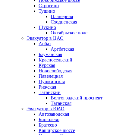
Новорижское шоссе
Строгино
Тушино
Планерная
Сходненская
Щукино
Октябрьское поле
Эвакуатор в ЦАО
Арбат
Артбатская
Бауманская
Красносельский
Курская
Новослободская
Павелецкая
Пушкинская
Рижская
Таганский
Волгоградский проспект
Таганская
Эвакуатор в ЮАО
Автозаводская
Бирюлево
Братеево
Каширское шоссе