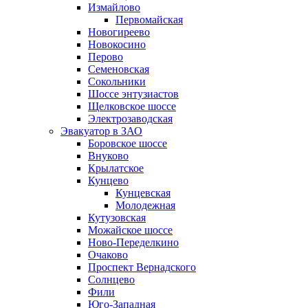
Измайлово
Первомайская
Новогиреево
Новокосино
Перово
Семеновская
Сокольники
Шоссе энтузиастов
Щелковское шоссе
Электрозаводская
Эвакуатор в ЗАО
Боровское шоссе
Внуково
Крылатское
Кунцево
Кунцевская
Молодежная
Кутузовская
Можайское шоссе
Ново-Переделкино
Очаково
Проспект Вернадского
Солнцево
Фили
Юго-Западная