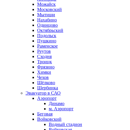
Можайск
Московский
Мытищи
Нахабино
Одинцово
Октябрьский
Подольск
Пушкино
Раменское
Реутов
Сходня
Троицк
Фрязино
Химки
Чехов
Щёлково
Щербинка
Эвакуатор в САО
Аэропорт
Динамо
м. Аэропорт
Беговая
Войковский
Водный стадион
Войковская