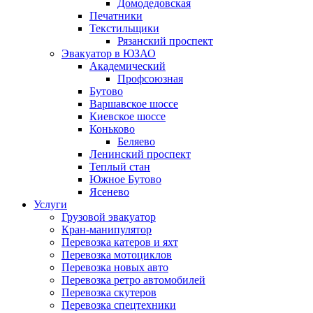
Домодедовская
Печатники
Текстильщики
Рязанский проспект
Эвакуатор в ЮЗАО
Академический
Профсоюзная
Бутово
Варшавское шоссе
Киевское шоссе
Коньково
Беляево
Ленинский проспект
Теплый стан
Южное Бутово
Ясенево
Услуги
Грузовой эвакуатор
Кран-манипулятор
Перевозка катеров и яхт
Перевозка мотоциклов
Перевозка новых авто
Перевозка ретро автомобилей
Перевозка скутеров
Перевозка спецтехники