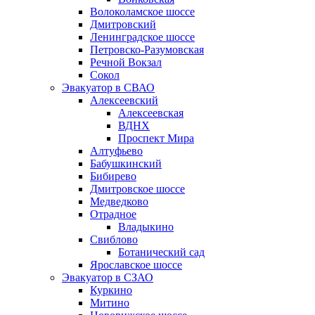
Волоколамское шоссе
Дмитровский
Ленинградское шоссе
Петровско-Разумовская
Речной Вокзал
Сокол
Эвакуатор в СВАО
Алексеевский
Алексеевская
ВДНХ
Проспект Мира
Алтуфьево
Бабушкинский
Бибирево
Дмитровское шоссе
Медведково
Отрадное
Владыкино
Свиблово
Ботанический сад
Ярославское шоссе
Эвакуатор в СЗАО
Куркино
Митино