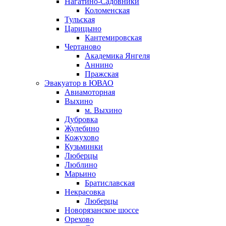
Нагатино-Садовники
Коломенская
Тульская
Царицыно
Кантемировская
Чертаново
Академика Янгеля
Аннино
Пражская
Эвакуатор в ЮВАО
Авиамоторная
Выхино
м. Выхино
Дубровка
Жулебино
Кожухово
Кузьминки
Люберцы
Люблино
Марьино
Братиславская
Некрасовка
Люберцы
Новорязанское шоссе
Орехово