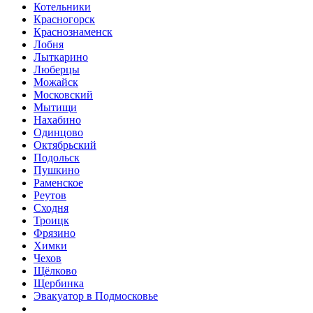
Котельники
Красногорск
Краснознаменск
Лобня
Лыткарино
Люберцы
Можайск
Московский
Мытищи
Нахабино
Одинцово
Октябрьский
Подольск
Пушкино
Раменское
Реутов
Сходня
Троицк
Фрязино
Химки
Чехов
Щёлково
Щербинка
Эвакуатор в Подмосковье