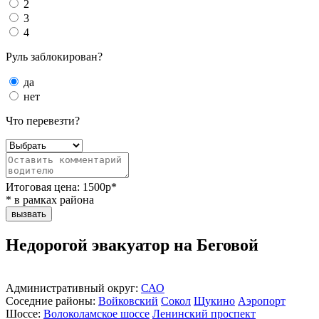
2
3
4
Руль заблокирован?
да
нет
Что перевезти?
Итоговая цена:
1500
р*
* в рамках района
вызвать
Недорогой эвакуатор на Беговой
Административный округ:
САО
Соседние районы:
Войковский
Сокол
Щукино
Аэропорт
Шоссе:
Волоколамское шоссе
Ленинский проспект