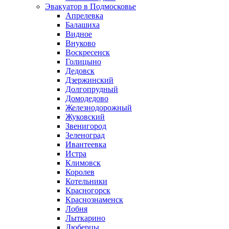
Эвакуатор в Подмосковье
Апрелевка
Балашиха
Видное
Внуково
Воскресенск
Голицыно
Дедовск
Дзержинский
Долгопрудный
Домодедово
Железнодорожный
Жуковский
Звенигород
Зеленоград
Ивантеевка
Истра
Климовск
Королев
Котельники
Красногорск
Краснознаменск
Лобня
Лыткарино
Люберцы