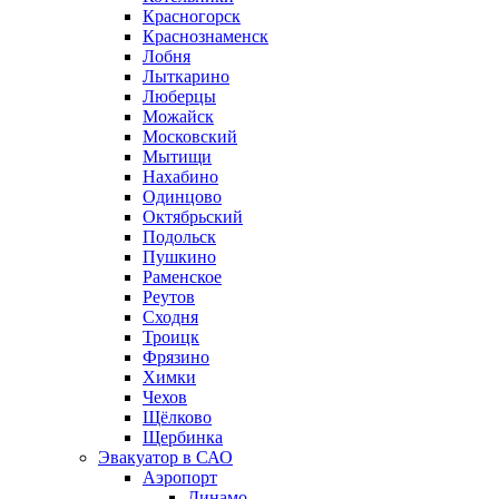
Красногорск
Краснознаменск
Лобня
Лыткарино
Люберцы
Можайск
Московский
Мытищи
Нахабино
Одинцово
Октябрьский
Подольск
Пушкино
Раменское
Реутов
Сходня
Троицк
Фрязино
Химки
Чехов
Щёлково
Щербинка
Эвакуатор в САО
Аэропорт
Динамо