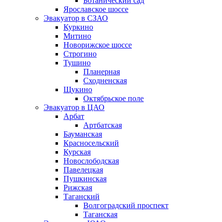
Ботанический сад
Ярославское шоссе
Эвакуатор в СЗАО
Куркино
Митино
Новорижское шоссе
Строгино
Тушино
Планерная
Сходненская
Щукино
Октябрьское поле
Эвакуатор в ЦАО
Арбат
Артбатская
Бауманская
Красносельский
Курская
Новослободская
Павелецкая
Пушкинская
Рижская
Таганский
Волгоградский проспект
Таганская