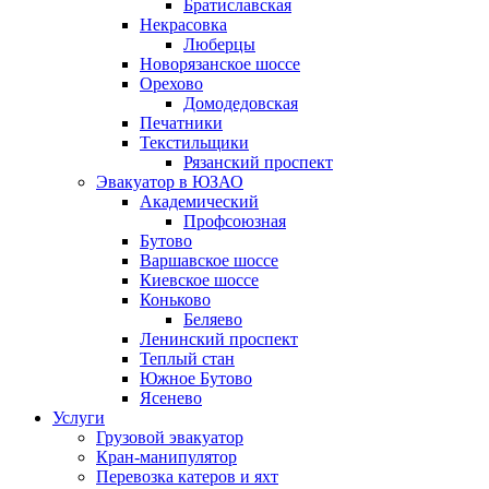
Братиславская
Некрасовка
Люберцы
Новорязанское шоссе
Орехово
Домодедовская
Печатники
Текстильщики
Рязанский проспект
Эвакуатор в ЮЗАО
Академический
Профсоюзная
Бутово
Варшавское шоссе
Киевское шоссе
Коньково
Беляево
Ленинский проспект
Теплый стан
Южное Бутово
Ясенево
Услуги
Грузовой эвакуатор
Кран-манипулятор
Перевозка катеров и яхт