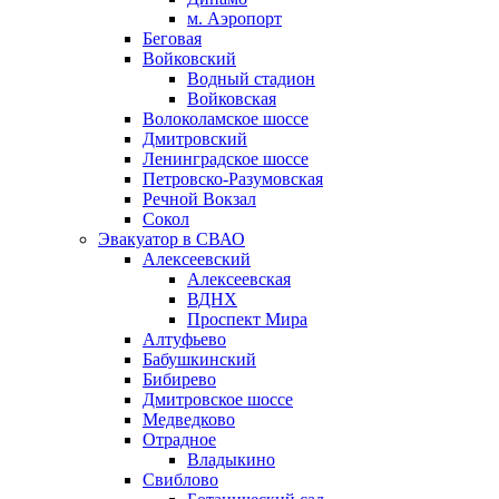
м. Аэропорт
Беговая
Войковский
Водный стадион
Войковская
Волоколамское шоссе
Дмитровский
Ленинградское шоссе
Петровско-Разумовская
Речной Вокзал
Сокол
Эвакуатор в СВАО
Алексеевский
Алексеевская
ВДНХ
Проспект Мира
Алтуфьево
Бабушкинский
Бибирево
Дмитровское шоссе
Медведково
Отрадное
Владыкино
Свиблово