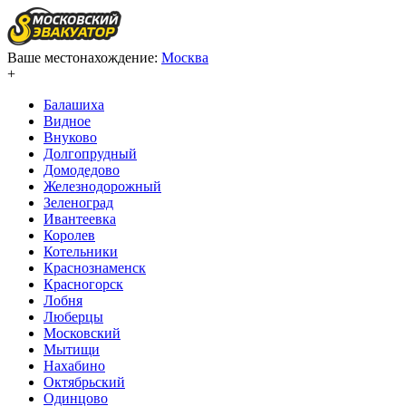
Ваше местонахождение:
Москва
+
Балашиха
Видное
Внуково
Долгопрудный
Домодедово
Железнодорожный
Зеленоград
Ивантеевка
Королев
Котельники
Краснознаменск
Красногорск
Лобня
Люберцы
Московский
Мытищи
Нахабино
Октябрьский
Одинцово