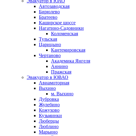
Эвакуатор в ЮАО
Автозаводская
Бирюлево
Братеево
Каширское шоссе
Нагатино-Садовники
Коломенская
Тульская
Царицыно
Кантемировская
Чертаново
Академика Янгеля
Аннино
Пражская
Эвакуатор в ЮВАО
Авиамоторная
Выхино
м. Выхино
Дубровка
Жулебино
Кожухово
Кузьминки
Люберцы
Люблино
Марьино