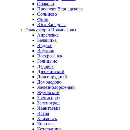
Очаково
Проспект Вернадского
Солнцево
Фили
Юго-Западная
Эвакуатор в Подмосковье
Апрелевка
Балашиха
Видное
Внуково
Воскресенск
Голицыно
Дедовск
Дзержинский
Долгопрудный
Домодедово
Железнодорожный
Жуковский
Звенигород
Зеленоград
Ивантеевка
Истра
Климовск
Королев
Котельники