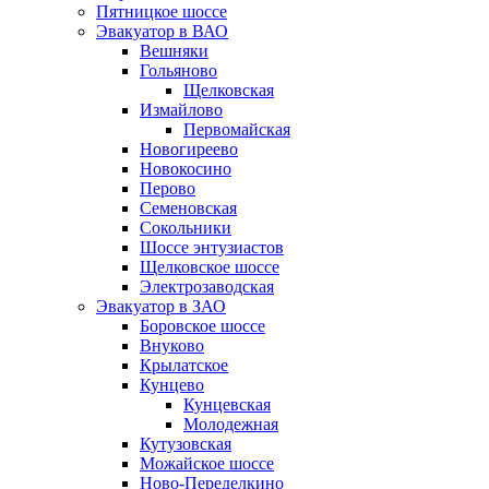
Пятницкое шоссе
Эвакуатор в ВАО
Вешняки
Гольяново
Щелковская
Измайлово
Первомайская
Новогиреево
Новокосино
Перово
Семеновская
Сокольники
Шоссе энтузиастов
Щелковское шоссе
Электрозаводская
Эвакуатор в ЗАО
Боровское шоссе
Внуково
Крылатское
Кунцево
Кунцевская
Молодежная
Кутузовская
Можайское шоссе
Ново-Переделкино