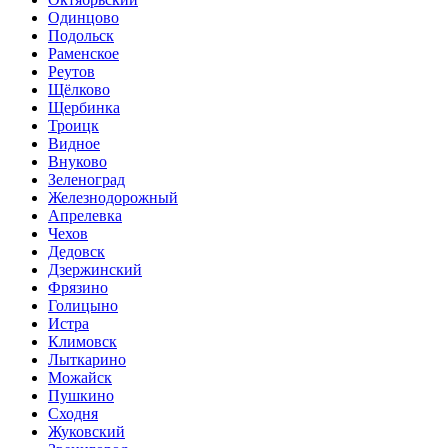
Одинцово
Подольск
Раменское
Реутов
Щёлково
Щербинка
Троицк
Видное
Внуково
Зеленоград
Железнодорожный
Апрелевка
Чехов
Дедовск
Дзержинский
Фрязино
Голицыно
Истра
Климовск
Лыткарино
Можайск
Пушкино
Сходня
Жуковский