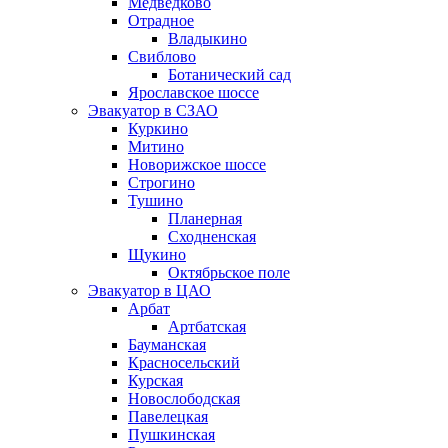
Медведково
Отрадное
Владыкино
Свиблово
Ботанический сад
Ярославское шоссе
Эвакуатор в СЗАО
Куркино
Митино
Новорижское шоссе
Строгино
Тушино
Планерная
Сходненская
Щукино
Октябрьское поле
Эвакуатор в ЦАО
Арбат
Артбатская
Бауманская
Красносельский
Курская
Новослободская
Павелецкая
Пушкинская