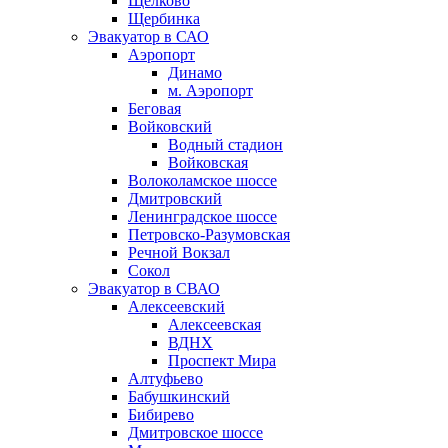
Щёлково
Щербинка
Эвакуатор в САО
Аэропорт
Динамо
м. Аэропорт
Беговая
Войковский
Водный стадион
Войковская
Волоколамское шоссе
Дмитровский
Ленинградское шоссе
Петровско-Разумовская
Речной Вокзал
Сокол
Эвакуатор в СВАО
Алексеевский
Алексеевская
ВДНХ
Проспект Мира
Алтуфьево
Бабушкинский
Бибирево
Дмитровское шоссе