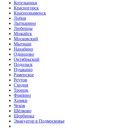
Котельники
Красногорск
Краснознаменск
Лобня
Лыткарино
Люберцы
Можайск
Московский
Мытищи
Нахабино
Одинцово
Октябрьский
Подольск
Пушкино
Раменское
Реутов
Сходня
Троицк
Фрязино
Химки
Чехов
Щёлково
Щербинка
Эвакуатор в Подмосковье