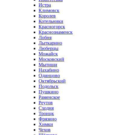
Истра
Климовск
Королев
Котельники
Красногорск
Краснознаменск
Лобня
Лыткарино
Люберцы
Можайск
Московский
Мытищи
Нахабино
Одинцово
Октябрьский
Подольск
Пушкино
Раменское
Реутов
Сходня
Троицк
Фрязино
Химки
Чехов