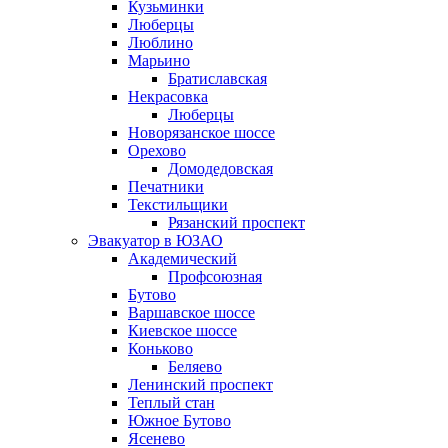
Кузьминки
Люберцы
Люблино
Марьино
Братиславская
Некрасовка
Люберцы
Новорязанское шоссе
Орехово
Домодедовская
Печатники
Текстильщики
Рязанский проспект
Эвакуатор в ЮЗАО
Академический
Профсоюзная
Бутово
Варшавское шоссе
Киевское шоссе
Коньково
Беляево
Ленинский проспект
Теплый стан
Южное Бутово
Ясенево