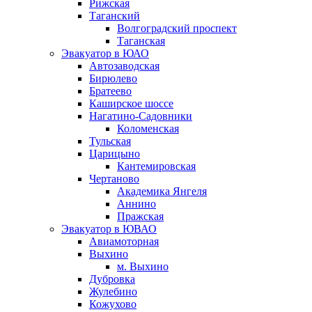
Рижская
Таганский
Волгоградский проспект
Таганская
Эвакуатор в ЮАО
Автозаводская
Бирюлево
Братеево
Каширское шоссе
Нагатино-Садовники
Коломенская
Тульская
Царицыно
Кантемировская
Чертаново
Академика Янгеля
Аннино
Пражская
Эвакуатор в ЮВАО
Авиамоторная
Выхино
м. Выхино
Дубровка
Жулебино
Кожухово