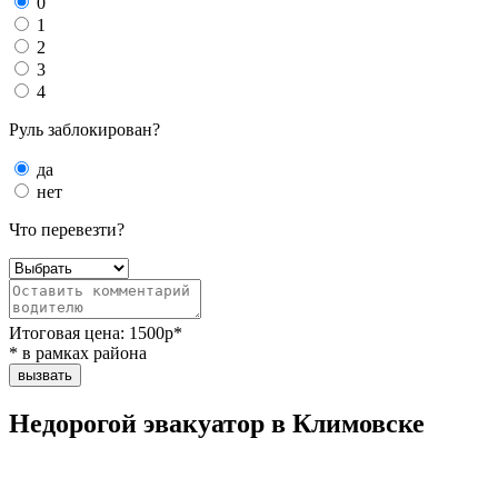
0
1
2
3
4
Руль заблокирован?
да
нет
Что перевезти?
Итоговая цена:
1500
р*
* в рамках района
вызвать
Недорогой эвакуатор в Климовске