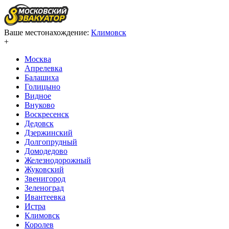
Ваше местонахождение:
Климовск
+
Москва
Апрелевка
Балашиха
Голицыно
Видное
Внуково
Воскресенск
Дедовск
Дзержинский
Долгопрудный
Домодедово
Железнодорожный
Жуковский
Звенигород
Зеленоград
Ивантеевка
Истра
Климовск
Королев