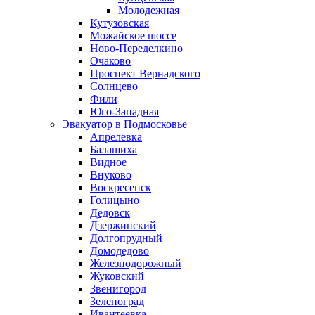
Молодежная
Кутузовская
Можайское шоссе
Ново-Переделкино
Очаково
Проспект Вернадского
Солнцево
Фили
Юго-Западная
Эвакуатор в Подмосковье
Апрелевка
Балашиха
Видное
Внуково
Воскресенск
Голицыно
Дедовск
Дзержинский
Долгопрудный
Домодедово
Железнодорожный
Жуковский
Звенигород
Зеленоград
Ивантеевка