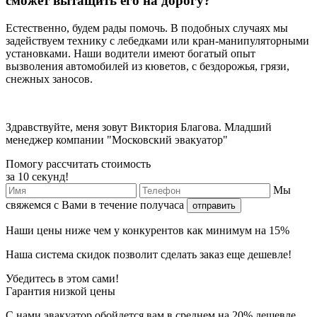
сможет вытащить его на дорогу?
Естественно, будем рады помочь. В подобных случаях мы
задействуем технику с лебедками или кран-манипуляторными
установками. Наши водители имеют богатый опыт
вызволения автомобилей из кюветов, с бездорожья, грязи,
снежных заносов.
Здравствуйте, меня зовут Виктория Благова. Младший
менеджер компании "Московский эвакуатор"
Помогу рассчитать стоимость
за 10 секунд!
Мы
свяжемся с Вами в течение получаса
отправить
Наши
цены ниже
чем у конкурентов как минимум
на 15%
Наша
система скидок
позволит сделать заказ еще
дешевле!
Убедитесь в этом сами!
Гарантия низкой цены
С нами эвакуатор обойдется вам в среднем на 20% дешевле,