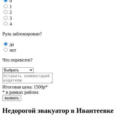
0
1
2
3
4
Руль заблокирован?
да
нет
Что перевезти?
Итоговая цена:
1500
р*
* в рамках района
вызвать
Недорогой эвакуатор в Ивантеевке