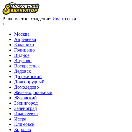
Ваше местонахождение:
Ивантеевка
+
Москва
Апрелевка
Балашиха
Голицыно
Видное
Внуково
Воскресенск
Дедовск
Дзержинский
Долгопрудный
Домодедово
Железнодорожный
Жуковский
Звенигород
Зеленоград
Ивантеевка
Истра
Климовск
Королев