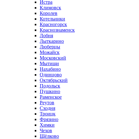
Истра
Климовск
Королев
Котельники
Красногорск
Краснознаменск
Лобня
Лыткарино
Люберцы
Можайск
Московский
Мытищи
Нахабино
Одинцово
Октябрьский
Подольск
Пушкино
Раменское
Реутов
Сходня
Троицк
Фрязино
Химки
Чехов
Щёлково