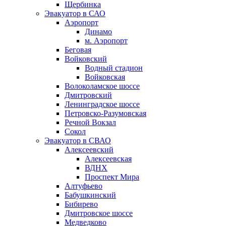
Щербинка
Эвакуатор в САО
Аэропорт
Динамо
м. Аэропорт
Беговая
Войковский
Водный стадион
Войковская
Волоколамское шоссе
Дмитровский
Ленинградское шоссе
Петровско-Разумовская
Речной Вокзал
Сокол
Эвакуатор в СВАО
Алексеевский
Алексеевская
ВДНХ
Проспект Мира
Алтуфьево
Бабушкинский
Бибирево
Дмитровское шоссе
Медведково