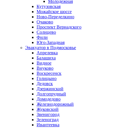
Молодежная
Кутузовская
Можайское шоссе
Ново-Переделкино
Очаково
Проспект Вернадского
Солнцево
Фили
Юго-Западная
Эвакуатор в Подмосковье
Апрелевка
Балашиха
Видное
Внуково
Воскресенск
Голицыно
Дедовск
Дзержинский
Долгопрудный
Домодедово
Железнодорожный
Жуковский
Звенигород
Зеленоград
Ивантеевка