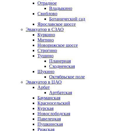
Отрадное
Владыкино
Свиблово
Ботанический сад
Ярославское шоссе
Эвакуатор в СЗАО
Куркино
Митино
Новорижское шоссе
Строгино
Тушино
Планерная
Сходненская
Щукино
Октябрьское поле
Эвакуатор в ЦАО
Арбат
Артбатская
Бауманская
Красносельский
Курская
Новослободская
Павелецкая
Пушкинская
Рижская