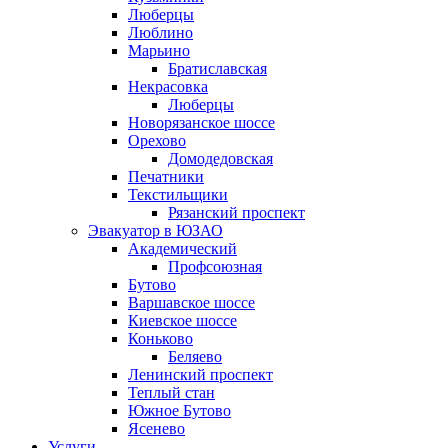
Люберцы
Люблино
Марьино
Братиславская
Некрасовка
Люберцы
Новорязанское шоссе
Орехово
Домодедовская
Печатники
Текстильщики
Рязанский проспект
Эвакуатор в ЮЗАО
Академический
Профсоюзная
Бутово
Варшавское шоссе
Киевское шоссе
Коньково
Беляево
Ленинский проспект
Теплый стан
Южное Бутово
Ясенево
Услуги