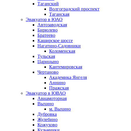
Таганский
Волгоградский проспект
Таганская
Эвакуатор в ЮАО
Автозаводская
Бирюлево
Братеево
Каширское шоссе
Нагатино-Садовники
Коломенская
Тульская
Царицыно
Кантемировская
Чертаново
Академика Янгеля
Аннино
Пражская
Эвакуатор в ЮВАО
Авиамоторная
Выхино
м. Выхино
Дубровка
Жулебино
Кожухово
Кузьминки