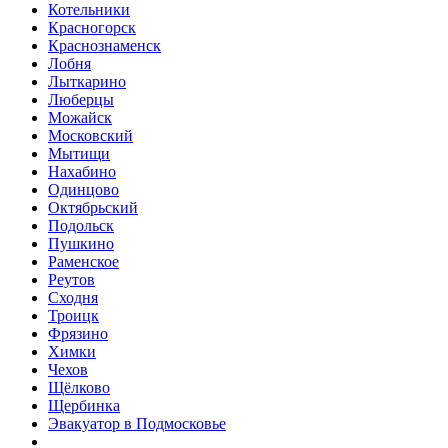
Котельники
Красногорск
Краснознаменск
Лобня
Лыткарино
Люберцы
Можайск
Московский
Мытищи
Нахабино
Одинцово
Октябрьский
Подольск
Пушкино
Раменское
Реутов
Сходня
Троицк
Фрязино
Химки
Чехов
Щёлково
Щербинка
Эвакуатор в Подмосковье