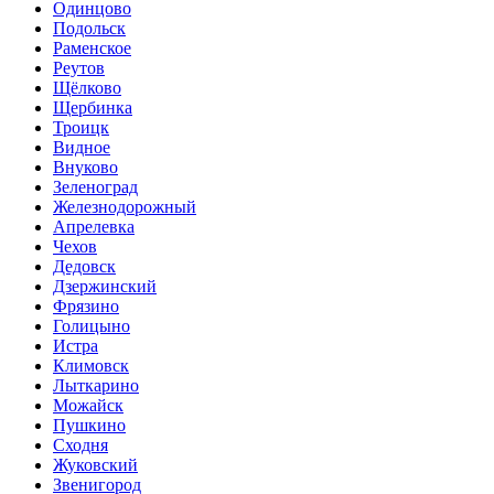
Одинцово
Подольск
Раменское
Реутов
Щёлково
Щербинка
Троицк
Видное
Внуково
Зеленоград
Железнодорожный
Апрелевка
Чехов
Дедовск
Дзержинский
Фрязино
Голицыно
Истра
Климовск
Лыткарино
Можайск
Пушкино
Сходня
Жуковский
Звенигород