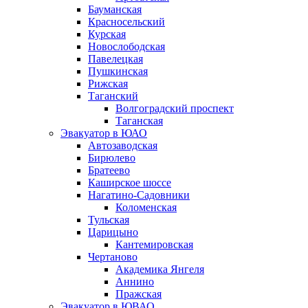
Бауманская
Красносельский
Курская
Новослободская
Павелецкая
Пушкинская
Рижская
Таганский
Волгоградский проспект
Таганская
Эвакуатор в ЮАО
Автозаводская
Бирюлево
Братеево
Каширское шоссе
Нагатино-Садовники
Коломенская
Тульская
Царицыно
Кантемировская
Чертаново
Академика Янгеля
Аннино
Пражская
Эвакуатор в ЮВАО