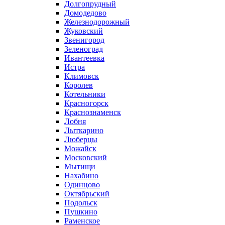
Долгопрудный
Домодедово
Железнодорожный
Жуковский
Звенигород
Зеленоград
Ивантеевка
Истра
Климовск
Королев
Котельники
Красногорск
Краснознаменск
Лобня
Лыткарино
Люберцы
Можайск
Московский
Мытищи
Нахабино
Одинцово
Октябрьский
Подольск
Пушкино
Раменское