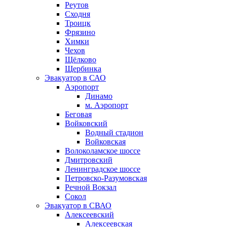
Реутов
Сходня
Троицк
Фрязино
Химки
Чехов
Щёлково
Щербинка
Эвакуатор в САО
Аэропорт
Динамо
м. Аэропорт
Беговая
Войковский
Водный стадион
Войковская
Волоколамское шоссе
Дмитровский
Ленинградское шоссе
Петровско-Разумовская
Речной Вокзал
Сокол
Эвакуатор в СВАО
Алексеевский
Алексеевская