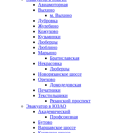
Авиамоторная
Выхино
м. Выхино
Дубровка
Жулебино
Кожухово
Кузьминки
Люберцы
Люблино
Марьино
Братиславская
Некрасовка
Люберцы
Новорязанское шоссе
Орехово
Домодедовская
Печатники
Текстильщики
Рязанский проспект
Эвакуатор в ЮЗАО
Академический
Профсоюзная
Бутово
Варшавское шоссе
Киевское шоссе