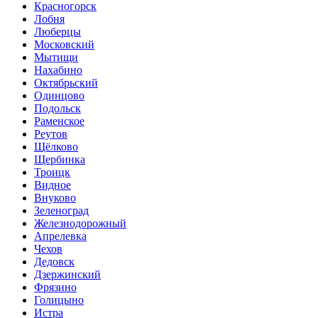
Красногорск
Лобня
Люберцы
Московский
Мытищи
Нахабино
Октябрьский
Одинцово
Подольск
Раменское
Реутов
Щёлково
Щербинка
Троицк
Видное
Внуково
Зеленоград
Железнодорожный
Апрелевка
Чехов
Дедовск
Дзержинский
Фрязино
Голицыно
Истра