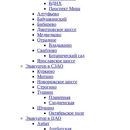
ВДНХ
Проспект Мира
Алтуфьево
Бабушкинский
Бибирево
Дмитровское шоссе
Медведково
Отрадное
Владыкино
Свиблово
Ботанический сад
Ярославское шоссе
Эвакуатор в СЗАО
Куркино
Митино
Новорижское шоссе
Строгино
Тушино
Планерная
Сходненская
Щукино
Октябрьское поле
Эвакуатор в ЦАО
Арбат
Артбатская