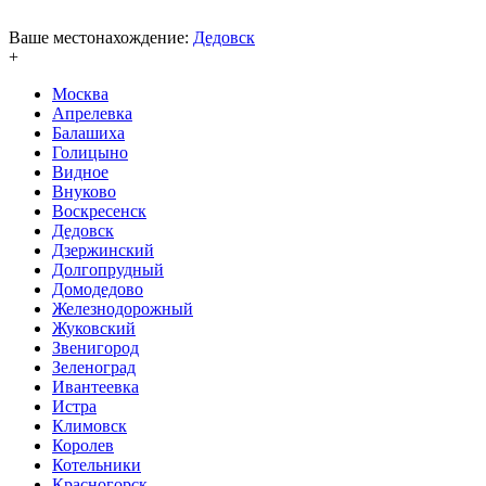
Ваше местонахождение:
Дедовск
+
Москва
Апрелевка
Балашиха
Голицыно
Видное
Внуково
Воскресенск
Дедовск
Дзержинский
Долгопрудный
Домодедово
Железнодорожный
Жуковский
Звенигород
Зеленоград
Ивантеевка
Истра
Климовск
Королев
Котельники
Красногорск