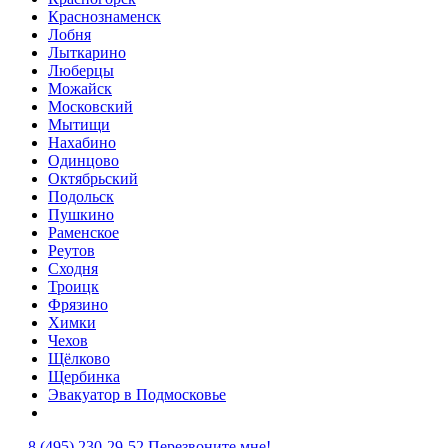
Краснознаменск
Лобня
Лыткарино
Люберцы
Можайск
Московский
Мытищи
Нахабино
Одинцово
Октябрьский
Подольск
Пушкино
Раменское
Реутов
Сходня
Троицк
Фрязино
Химки
Чехов
Щёлково
Щербинка
Эвакуатор в Подмосковье
8 (495) 230-29-52
Перезвоните мне!