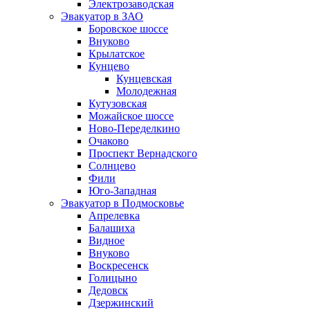
Электрозаводская
Эвакуатор в ЗАО
Боровское шоссе
Внуково
Крылатское
Кунцево
Кунцевская
Молодежная
Кутузовская
Можайское шоссе
Ново-Переделкино
Очаково
Проспект Вернадского
Солнцево
Фили
Юго-Западная
Эвакуатор в Подмосковье
Апрелевка
Балашиха
Видное
Внуково
Воскресенск
Голицыно
Дедовск
Дзержинский