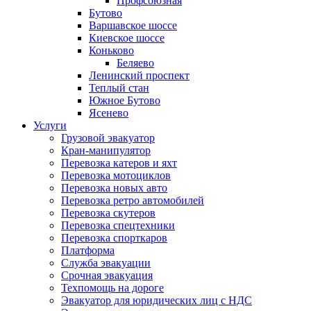
Профсоюзная
Бутово
Варшавское шоссе
Киевское шоссе
Коньково
Беляево
Ленинский проспект
Теплый стан
Южное Бутово
Ясенево
Услуги
Грузовой эвакуатор
Кран-манипулятор
Перевозка катеров и яхт
Перевозка мотоциклов
Перевозка новых авто
Перевозка ретро автомобилей
Перевозка скутеров
Перевозка спецтехники
Перевозка спорткаров
Платформа
Служба эвакуации
Срочная эвакуация
Техпомощь на дороге
Эвакуатор для юридических лиц с НДС