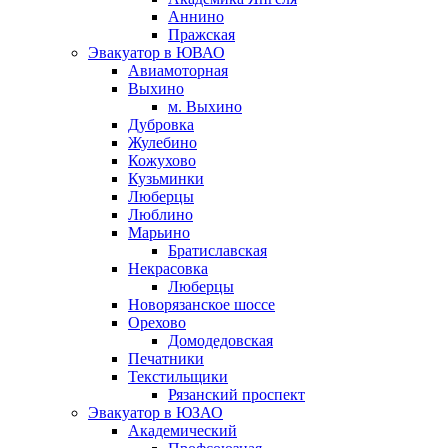
Аннино
Пражская
Эвакуатор в ЮВАО
Авиамоторная
Выхино
м. Выхино
Дубровка
Жулебино
Кожухово
Кузьминки
Люберцы
Люблино
Марьино
Братиславская
Некрасовка
Люберцы
Новорязанское шоссе
Орехово
Домодедовская
Печатники
Текстильщики
Рязанский проспект
Эвакуатор в ЮЗАО
Академический