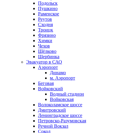
Подольск
Пушкино
Раменское
Реутов
Сходня
Троицк
Фрязино
Химки
Чехов
Щёлково
Щербинка
Эвакуатор в САО
Аэропорт
Динамо
м. Аэропорт
Беговая
Войковский
Водный стадион
Войковская
Волоколамское шоссе
Дмитровский
Ленинградское шоссе
Петровско-Разумовская
Речной Вокзал
Сокол