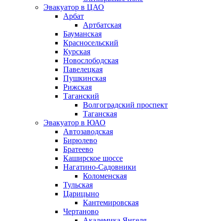
Эвакуатор в ЦАО
Арбат
Артбатская
Бауманская
Красносельский
Курская
Новослободская
Павелецкая
Пушкинская
Рижская
Таганский
Волгоградский проспект
Таганская
Эвакуатор в ЮАО
Автозаводская
Бирюлево
Братеево
Каширское шоссе
Нагатино-Садовники
Коломенская
Тульская
Царицыно
Кантемировская
Чертаново
Академика Янгеля