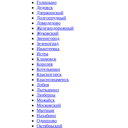
Голицыно
Дедовск
Дзержинский
Долгопрудный
Домодедово
Железнодорожный
Жуковский
Звенигород
Зеленоград
Ивантеевка
Истра
Климовск
Королев
Котельники
Красногорск
Краснознаменск
Лобня
Лыткарино
Люберцы
Можайск
Московский
Мытищи
Нахабино
Одинцово
Октябрьский