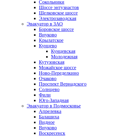
Сокольники
Шоссе энтузиастов
Щелковское шоссе
Электрозаводская
Эвакуатор в ЗАО
Боровское шоссе
Внуково
Крылатское
Кунцево
Кунцевская
Молодежная
Кутузовская
Можайское шоссе
Ново-Переделкино
Очаково
Проспект Вернадского
Солнцево
Фили
Юго-Западная
Эвакуатор в Подмосковье
Апрелевка
Балашиха
Видное
Внуково
Воскресенск