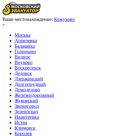
Ваше местонахождение:
Кожухово
+
Москва
Апрелевка
Балашиха
Голицыно
Видное
Внуково
Воскресенск
Дедовск
Дзержинский
Долгопрудный
Домодедово
Железнодорожный
Жуковский
Звенигород
Зеленоград
Ивантеевка
Истра
Климовск
Королев