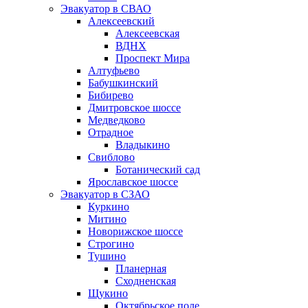
Эвакуатор в СВАО
Алексеевский
Алексеевская
ВДНХ
Проспект Мира
Алтуфьево
Бабушкинский
Бибирево
Дмитровское шоссе
Медведково
Отрадное
Владыкино
Свиблово
Ботанический сад
Ярославское шоссе
Эвакуатор в СЗАО
Куркино
Митино
Новорижское шоссе
Строгино
Тушино
Планерная
Сходненская
Щукино
Октябрьское поле