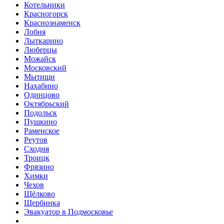
Котельники
Красногорск
Краснознаменск
Лобня
Лыткарино
Люберцы
Можайск
Московский
Мытищи
Нахабино
Одинцово
Октябрьский
Подольск
Пушкино
Раменское
Реутов
Сходня
Троицк
Фрязино
Химки
Чехов
Щёлково
Щербинка
Эвакуатор в Подмосковье