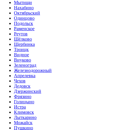
Мытищи
Нахабино
Октябрьский
Одинцово
Подольск
Раменское
Реутов
Щёлково
Щербинка
Троицк
Видное
Внуково
Зеленоград
Железнодорожный
Апрелевка
Чехов
Дедовск
Дзержинский
Фрязино
Голицыно
Истра
Климовск
Лыткарино
Можайск
Пушкино