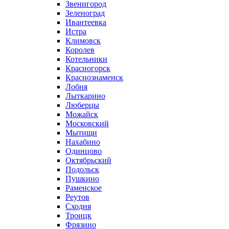
Звенигород
Зеленоград
Ивантеевка
Истра
Климовск
Королев
Котельники
Красногорск
Краснознаменск
Лобня
Лыткарино
Люберцы
Можайск
Московский
Мытищи
Нахабино
Одинцово
Октябрьский
Подольск
Пушкино
Раменское
Реутов
Сходня
Троицк
Фрязино