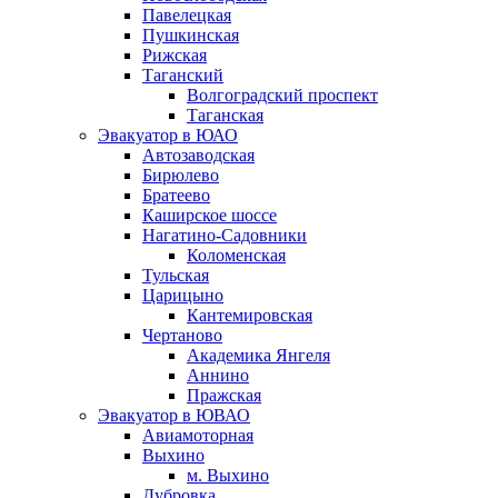
Павелецкая
Пушкинская
Рижская
Таганский
Волгоградский проспект
Таганская
Эвакуатор в ЮАО
Автозаводская
Бирюлево
Братеево
Каширское шоссе
Нагатино-Садовники
Коломенская
Тульская
Царицыно
Кантемировская
Чертаново
Академика Янгеля
Аннино
Пражская
Эвакуатор в ЮВАО
Авиамоторная
Выхино
м. Выхино
Дубровка