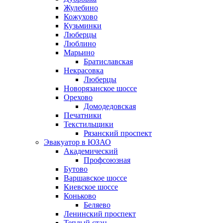
Жулебино
Кожухово
Кузьминки
Люберцы
Люблино
Марьино
Братиславская
Некрасовка
Люберцы
Новорязанское шоссе
Орехово
Домодедовская
Печатники
Текстильщики
Рязанский проспект
Эвакуатор в ЮЗАО
Академический
Профсоюзная
Бутово
Варшавское шоссе
Киевское шоссе
Коньково
Беляево
Ленинский проспект
Теплый стан