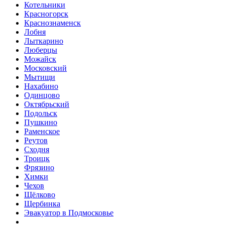
Котельники
Красногорск
Краснознаменск
Лобня
Лыткарино
Люберцы
Можайск
Московский
Мытищи
Нахабино
Одинцово
Октябрьский
Подольск
Пушкино
Раменское
Реутов
Сходня
Троицк
Фрязино
Химки
Чехов
Щёлково
Щербинка
Эвакуатор в Подмосковье