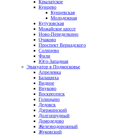
Крылатское
Кунцево
Кунцевская
Молодежная
Кутузовская
Можайское шоссе
Ново-Переделкино
Очаково
Проспект Вернадского
Солнцево
Фили
Юго-Западная
Эвакуатор в Подмосковье
Апрелевка
Балашиха
Видное
Внуково
Воскресенск
Голицыно
Дедовск
Дзержинский
Долгопрудный
Домодедово
Железнодорожный
Жуковский