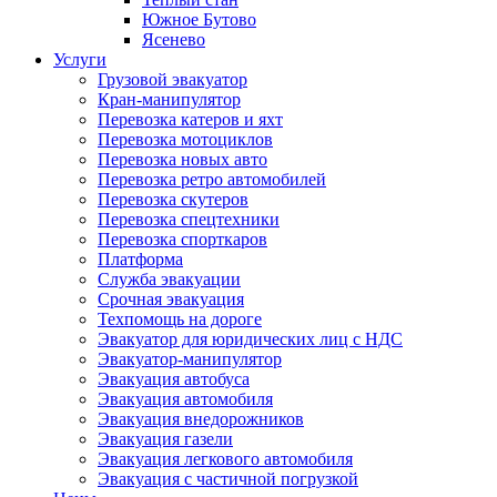
Южное Бутово
Ясенево
Услуги
Грузовой эвакуатор
Кран-манипулятор
Перевозка катеров и яхт
Перевозка мотоциклов
Перевозка новых авто
Перевозка ретро автомобилей
Перевозка скутеров
Перевозка спецтехники
Перевозка спорткаров
Платформа
Служба эвакуации
Срочная эвакуация
Техпомощь на дороге
Эвакуатор для юридических лиц с НДС
Эвакуатор-манипулятор
Эвакуация автобуса
Эвакуация автомобиля
Эвакуация внедорожников
Эвакуация газели
Эвакуация легкового автомобиля
Эвакуация с частичной погрузкой