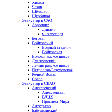
Химки
Чехов
Щёлково
Щербинка
Эвакуатор в САО
Аэропорт
Динамо
м. Аэропорт
Беговая
Войковский
Водный стадион
Войковская
Волоколамское шоссе
Дмитровский
Ленинградское шоссе
Петровско-Разумовская
Речной Вокзал
Сокол
Эвакуатор в СВАО
Алексеевский
Алексеевская
ВДНХ
Проспект Мира
Алтуфьево
Бабушкинский