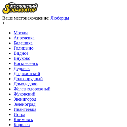
Ваше местонахождение:
Люберцы
+
Москва
Апрелевка
Балашиха
Голицыно
Видное
Внуково
Воскресенск
Дедовск
Дзержинский
Долгопрудный
Домодедово
Железнодорожный
Жуковский
Звенигород
Зеленоград
Ивантеевка
Истра
Климовск
Королев