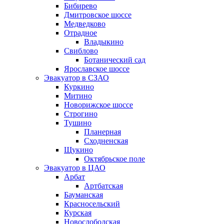
Бибирево
Дмитровское шоссе
Медведково
Отрадное
Владыкино
Свиблово
Ботанический сад
Ярославское шоссе
Эвакуатор в СЗАО
Куркино
Митино
Новорижское шоссе
Строгино
Тушино
Планерная
Сходненская
Щукино
Октябрьское поле
Эвакуатор в ЦАО
Арбат
Артбатская
Бауманская
Красносельский
Курская
Новослободская