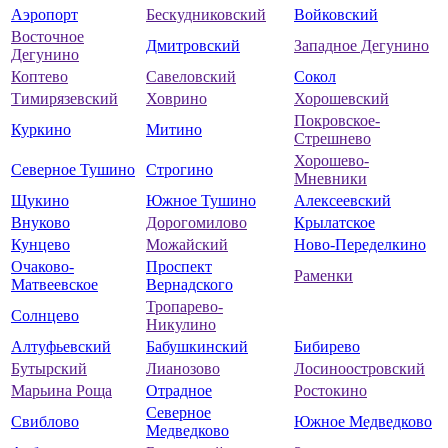
Аэропорт
Бескудниковский
Войковский
Восточное
Дмитровский
Западное Дегунино
Дегунино
Коптево
Савеловский
Сокол
Тимирязевский
Ховрино
Хорошевский
Покровское-
Куркино
Митино
Стрешнево
Хорошево-
Северное Тушино
Строгино
Мневники
Щукино
Южное Тушино
Алексеевский
Внуково
Дорогомилово
Крылатское
Кунцево
Можайский
Ново-Переделкино
Очаково-
Проспект
Раменки
Матвеевское
Вернадского
Тропарево-
Солнцево
Никулино
Алтуфьевский
Бабушкинский
Бибирево
Бутырский
Лианозово
Лосиноостровский
Марьина Роща
Отрадное
Ростокино
Северное
Свиблово
Южное Медведково
Медведково