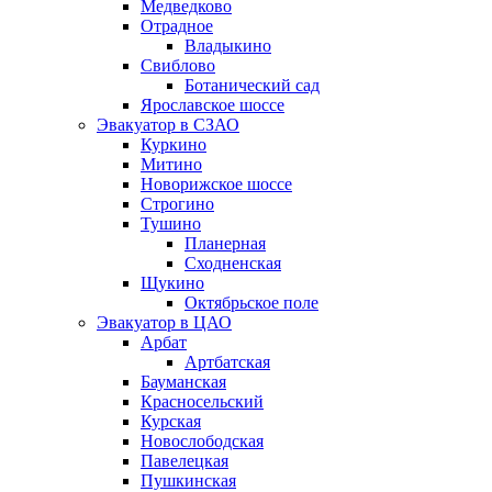
Медведково
Отрадное
Владыкино
Свиблово
Ботанический сад
Ярославское шоссе
Эвакуатор в СЗАО
Куркино
Митино
Новорижское шоссе
Строгино
Тушино
Планерная
Сходненская
Щукино
Октябрьское поле
Эвакуатор в ЦАО
Арбат
Артбатская
Бауманская
Красносельский
Курская
Новослободская
Павелецкая
Пушкинская