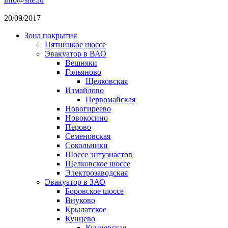
20/09/2017
Зона покрытия
Пятницкое шоссе
Эвакуатор в ВАО
Вешняки
Гольяново
Щелковская
Измайлово
Первомайская
Новогиреево
Новокосино
Перово
Семеновская
Сокольники
Шоссе энтузиастов
Щелковское шоссе
Электрозаводская
Эвакуатор в ЗАО
Боровское шоссе
Внуково
Крылатское
Кунцево
Кунцевская