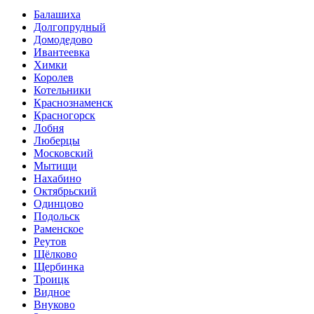
Балашиха
Долгопрудный
Домодедово
Ивантеевка
Химки
Королев
Котельники
Краснознаменск
Красногорск
Лобня
Люберцы
Московский
Мытищи
Нахабино
Октябрьский
Одинцово
Подольск
Раменское
Реутов
Щёлково
Щербинка
Троицк
Видное
Внуково