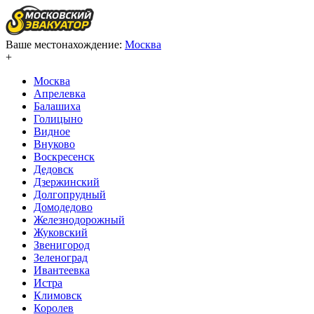
Ваше местонахождение:
Москва
+
Москва
Апрелевка
Балашиха
Голицыно
Видное
Внуково
Воскресенск
Дедовск
Дзержинский
Долгопрудный
Домодедово
Железнодорожный
Жуковский
Звенигород
Зеленоград
Ивантеевка
Истра
Климовск
Королев