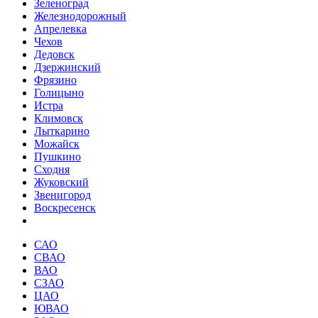
Зеленоград
Железнодорожный
Апрелевка
Чехов
Дедовск
Дзержинский
Фрязино
Голицыно
Истра
Климовск
Лыткарино
Можайск
Пушкино
Сходня
Жуковский
Звенигород
Воскресенск
САО
СВАО
ВАО
СЗАО
ЦАО
ЮВАО