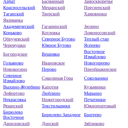
Арбат
Басманный
Замоскворечье
Красносельский
Мещанский
Пресненский
Таганский
Тверской
Хамовники
Якиманка
Академический
Гагаринский
Зюзино
Коньково
Котловка
Ломоносовский
Обручевский
Северное Бутово
Теплый стан
Черемушки
Южное Бутово
Ясенево
Восточное
Богородское
Вешняки
Измайлово
Гольяново
Ивановское
Новогиреево
Новокосино
Перово
Преображенское
Северное
Соколиная Гора
Сокольники
Измайлово
Выхино-Жулебино
Капотня
Кузьминки
Лефортово
Люблино
Марьино
Некрасовка
Нижегородский
Печатники
Рязанский
Текстильщики
Южнопортовый
Бирюлево
Бирюлево Западное
Братеево
Восточное
Даниловский
Донской
Зябликово