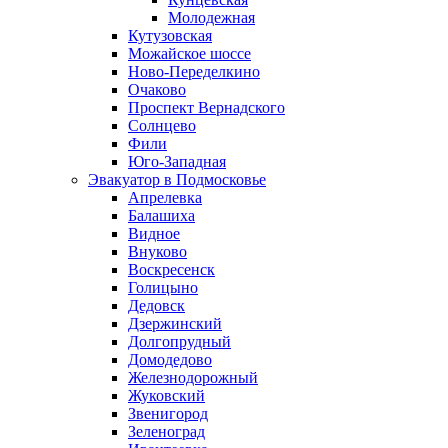
Молодежная
Кутузовская
Можайское шоссе
Ново-Переделкино
Очаково
Проспект Вернадского
Солнцево
Фили
Юго-Западная
Эвакуатор в Подмосковье
Апрелевка
Балашиха
Видное
Внуково
Воскресенск
Голицыно
Дедовск
Дзержинский
Долгопрудный
Домодедово
Железнодорожный
Жуковский
Звенигород
Зеленоград