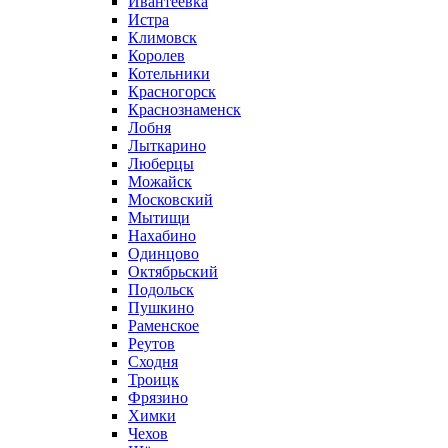
Ивантеевка
Истра
Климовск
Королев
Котельники
Красногорск
Краснознаменск
Лобня
Лыткарино
Люберцы
Можайск
Московский
Мытищи
Нахабино
Одинцово
Октябрьский
Подольск
Пушкино
Раменское
Реутов
Сходня
Троицк
Фрязино
Химки
Чехов