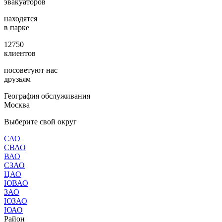
эвакуаторов
находятся
в парке
12750
клиентов
посоветуют нас
друзьям
География обслуживания
Москва
Выберите свой округ
САО
СВАО
ВАО
СЗАО
ЦАО
ЮВАО
ЗАО
ЮЗАО
ЮАО
Район