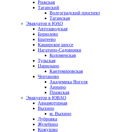
Рижская
Таганский
Волгоградский проспект
Таганская
Эвакуатор в ЮАО
Автозаводская
Бирюлево
Братеево
Каширское шоссе
Нагатино-Садовники
Коломенская
Тульская
Царицыно
Кантемировская
Чертаново
Академика Янгеля
Аннино
Пражская
Эвакуатор в ЮВАО
Авиамоторная
Выхино
м. Выхино
Дубровка
Жулебино
Кожухово