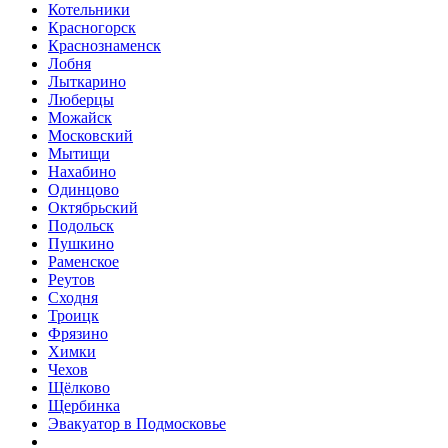
Котельники
Красногорск
Краснознаменск
Лобня
Лыткарино
Люберцы
Можайск
Московский
Мытищи
Нахабино
Одинцово
Октябрьский
Подольск
Пушкино
Раменское
Реутов
Сходня
Троицк
Фрязино
Химки
Чехов
Щёлково
Щербинка
Эвакуатор в Подмосковье