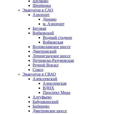
Щёлково
Щербинка
Эвакуатор в САО
Аэропорт
Динамо
м. Аэропорт
Беговая
Войковский
Водный стадион
Войковская
Волоколамское шоссе
Дмитровский
Ленинградское шоссе
Петровско-Разумовская
Речной Вокзал
Сокол
Эвакуатор в СВАО
Алексеевский
Алексеевская
ВДНХ
Проспект Мира
Алтуфьево
Бабушкинский
Бибирево
Дмитровское шоссе