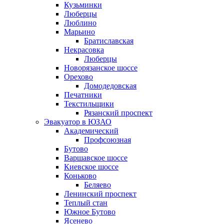
Кузьминки
Люберцы
Люблино
Марьино
Братиславская
Некрасовка
Люберцы
Новорязанское шоссе
Орехово
Домодедовская
Печатники
Текстильщики
Рязанский проспект
Эвакуатор в ЮЗАО
Академический
Профсоюзная
Бутово
Варшавское шоссе
Киевское шоссе
Коньково
Беляево
Ленинский проспект
Теплый стан
Южное Бутово
Ясенево