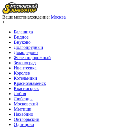
Ваше местонахождение:
Москва
+
Балашиха
Видное
Внуково
Долгопрудный
Домодедово
Железнодорожный
Зеленоград
Ивантеевка
Королев
Котельники
Краснознаменск
Красногорск
Лобня
Люберцы
Московский
Мытищи
Нахабино
Октябрьский
Одинцово