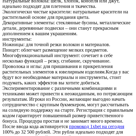
Натуральные волокна: шелк, хлопок, конопля или джут,
идеально подходят для плетения и ткачества.
Экологически чистые красители: натуральные красители на
растительной основе для придания цвета.
Декоративные элементы: стеклянные бусины, металлические
детали, деревянные подвески – они станут прекрасным
дополнением к вашим украшениям.
инструменты:
Ножницы: для точной резки волокон и материалов.
Пинцет: облегчает размещение мелких предметов.
Многофункциональный инструмент: сочетает в себе
несколько функций – резку, сгибание, скручивание.
Проволока и иглы: для пришивания и прикрепления
растительных элементов к ювелирным изделиям.Когда у вас
будут все необходимые материалы и инструменты, стоит
подумать, каких эффектов вы хотите добиться.
Экспериментирование с различными комбинациями и
техниками может привести к неожиданным, но потрясающим
результатам. Игроки из России, желающие выгодно начать
сотрудничество с крупным букмекером, могут рассчитывать
на солидную поддержку на старте. Регистрация с правильным
кодом гарантирует повышенный размер приветственного
бонуса. Процедура простая и не занимает много времени.
После ввода кода активируется
промокод 1xbet на сегодня
100% до 32 500 рублей. Эти рубли идеально подходят для